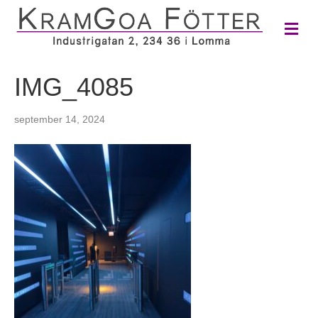
M
e
n
y
IMG_4085
september 14, 2024