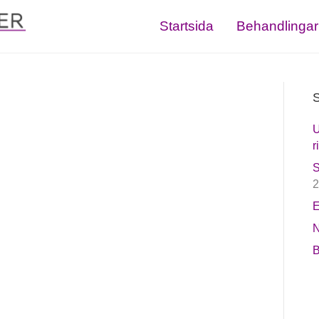
Startsida
Behandlingar
S
U
r
S
2
E
N
B