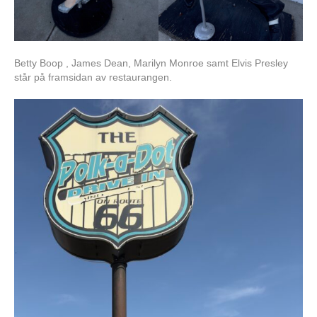
Betty Boop , James Dean, Marilyn Monroe samt Elvis Presley
står på framsidan av restaurangen.