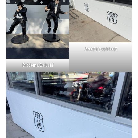
Route 66 delstater
Bröderna Belushi