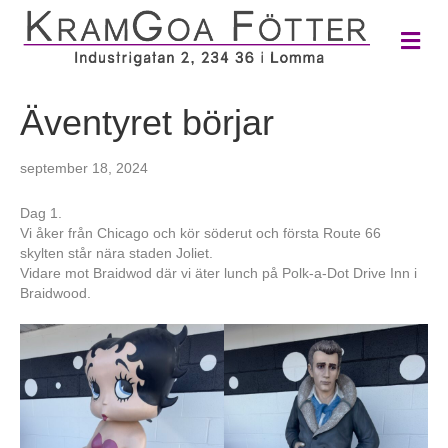
M
e
n
y
Äventyret börjar
september 18, 2024
Dag 1.
Vi åker från Chicago och kör söderut och första Route 66
skylten står nära staden Joliet.
Vidare mot Braidwod där vi äter lunch på Polk-a-Dot Drive Inn i
Braidwood.