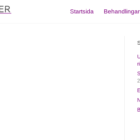
Startsida
Behandlingar
S
U
r
S
2
E
N
B