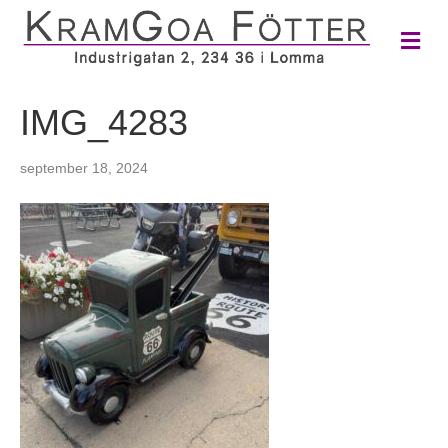
M
e
n
y
IMG_4283
september 18, 2024