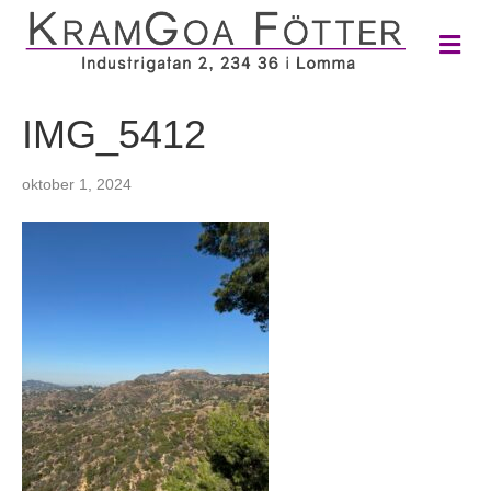
M
e
n
y
IMG_5412
oktober 1, 2024