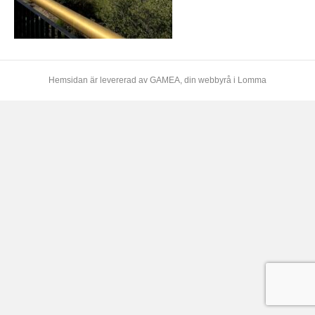
Hemsidan är levererad av
GAMEA
, din webbyrå i Lomma