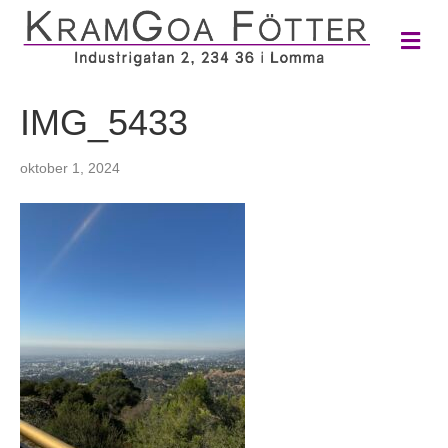
M
e
n
y
IMG_5433
oktober 1, 2024