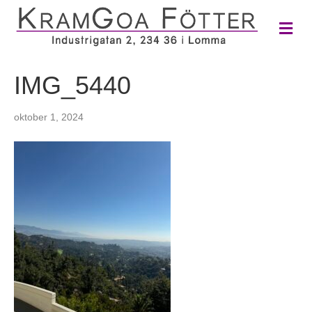
M
e
n
y
IMG_5440
oktober 1, 2024