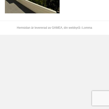
Hemsidan är levererad av
GAMEA
, din webbyrå i Lomma