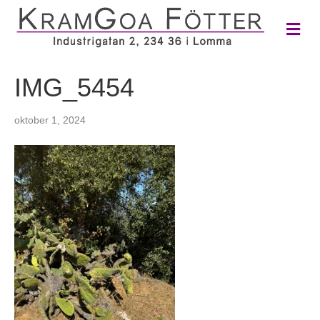
M
e
n
y
IMG_5454
oktober 1, 2024