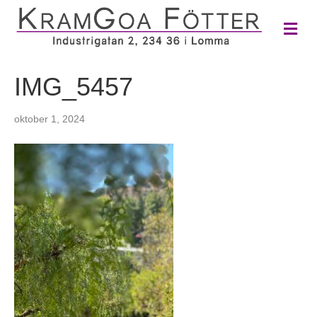
M
e
n
y
IMG_5457
oktober 1, 2024