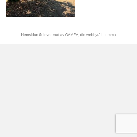
Hemsidan är levererad av
GAMEA
, din webbyrå i Lomma