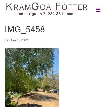
M
e
n
y
IMG_5458
oktober 1, 2024