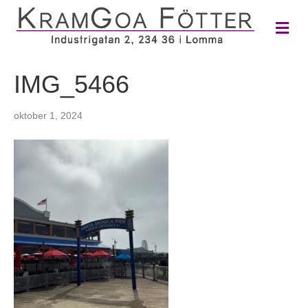
M
e
n
y
IMG_5466
oktober 1, 2024