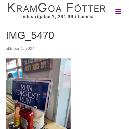
M
e
n
y
IMG_5470
oktober 1, 2024