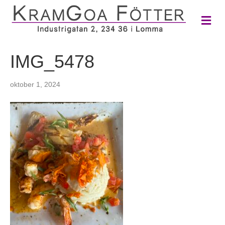
M
e
n
y
IMG_5478
oktober 1, 2024