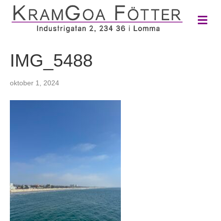
M
e
n
y
IMG_5488
oktober 1, 2024