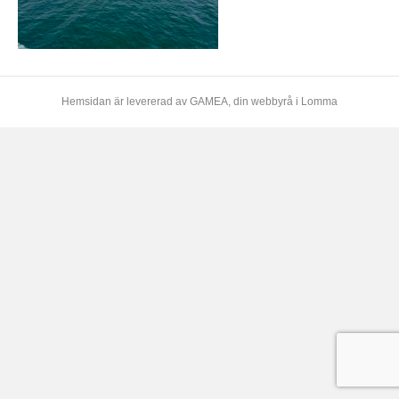
Hemsidan är levererad av
GAMEA
, din webbyrå i Lomma