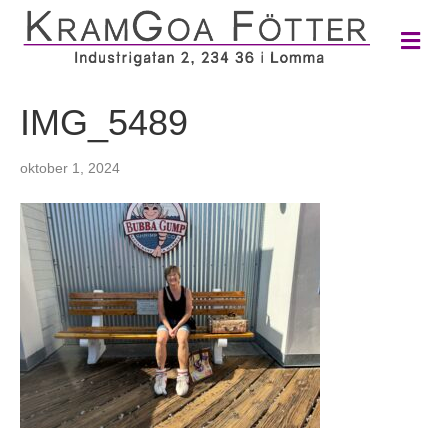
M
e
n
y
IMG_5489
oktober 1, 2024