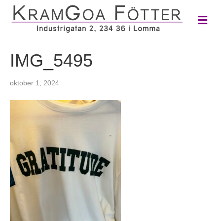
M
e
n
y
IMG_5495
oktober 1, 2024