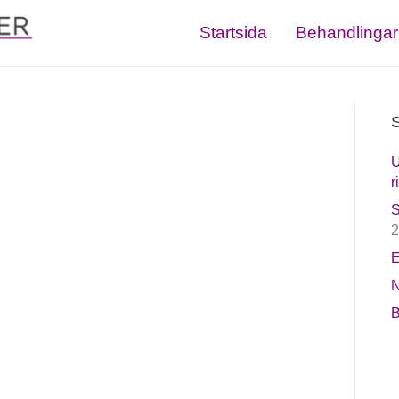
Startsida
Behandlingar
S
U
r
S
2
E
N
B