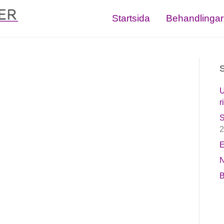
Startsida
Behandlingar
S
U
r
S
2
E
N
B