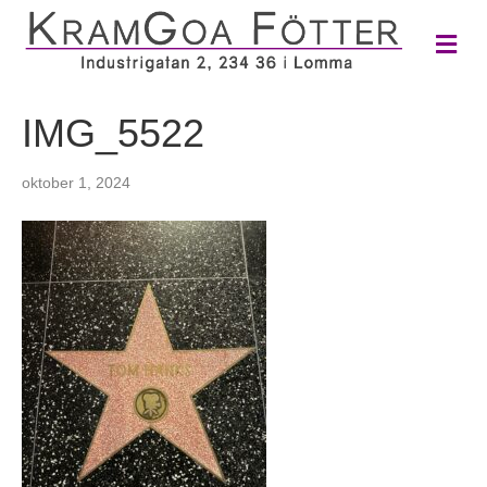
M
e
n
y
IMG_5522
oktober 1, 2024