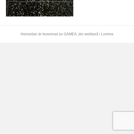
Hemsidan är levererad av
GAMEA
, din webbyrå i Lomma