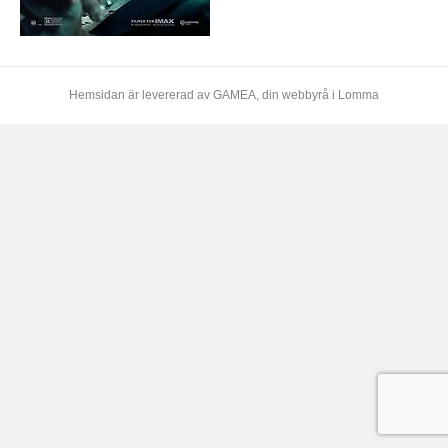
Hemsidan är levererad av
GAMEA
, din webbyrå i Lomma