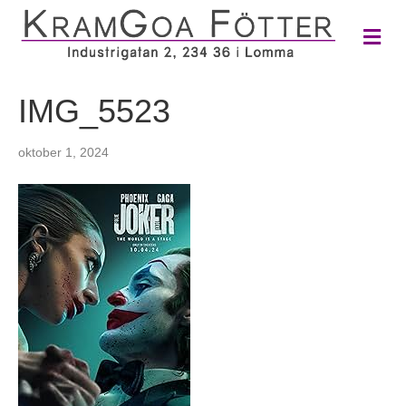
M
e
n
y
IMG_5523
oktober 1, 2024