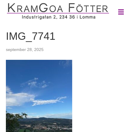
M
e
n
y
IMG_7741
september 28, 2025