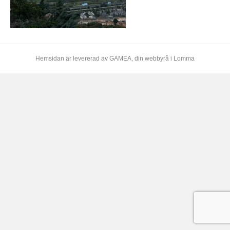
Hemsidan är levererad av
GAMEA
, din webbyrå i Lomma