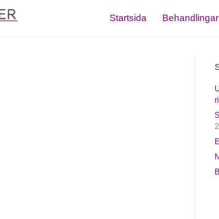
Startsida
Behandlingar
S
U
r
S
2
E
N
B