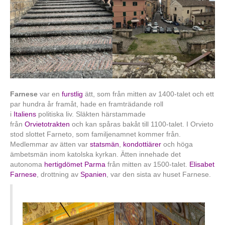
Farnese
var en
furstlig
ätt, som från mitten av 1400-talet och ett
par hundra år framåt, hade en framträdande roll
i
Italiens
politiska liv. Släkten härstammade
från
Orvietotrakten
och kan spåras bakåt till 1100-talet. I Orvieto
stod slottet Farneto, som familjenamnet kommer från.
Medlemmar av ätten var
statsmän
,
kondottiärer
och höga
ämbetsmän inom katolska kyrkan. Ätten innehade det
autonoma
hertigdömet Parma
från mitten av 1500-talet.
Elisabet
Farnese
, drottning av
Spanien
, var den sista av huset Farnese.