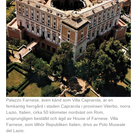
Palazzo Farnese, även känd som Villa Caprarola, är en
femkantig herrgård i staden Caprarola i provinsen Viterbo, norra
Lazio, Italien, cirka 50 kilometer nordväst om Rom,
ursprungligen beställd och ägd av House of Farnese. Villa
Farnese, som tillhör Republiken Italien, drivs av Polo Museale
del Lazio.