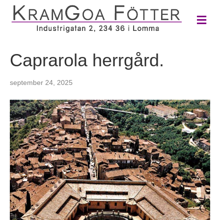
M
e
n
y
Caprarola herrgård.
september 24, 2025