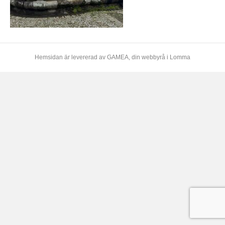
Hemsidan är levererad av
GAMEA
, din webbyrå i Lomma