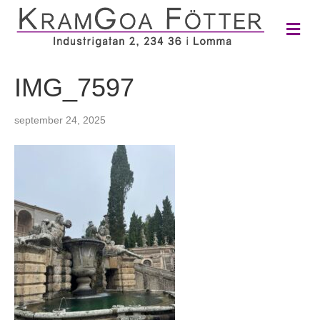
M
e
n
y
IMG_7597
september 24, 2025