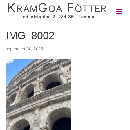
M
e
n
y
IMG_8002
september 30, 2025