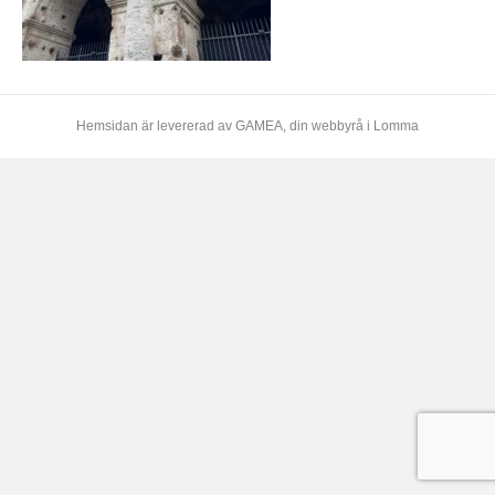
Hemsidan är levererad av
GAMEA
, din webbyrå i Lomma