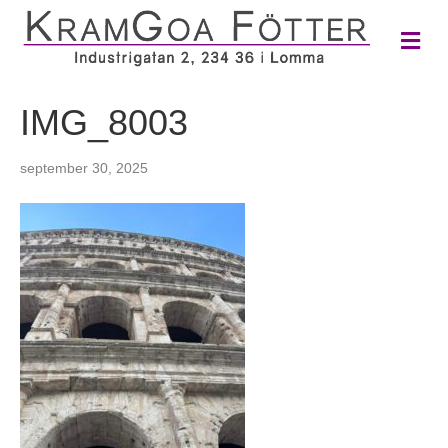
M
e
n
y
IMG_8003
september 30, 2025