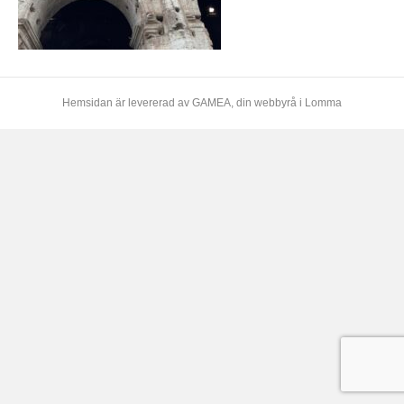
Hemsidan är levererad av
GAMEA
, din webbyrå i Lomma