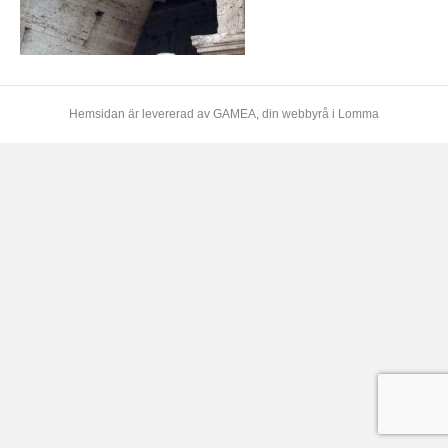
Hemsidan är levererad av
GAMEA
, din webbyrå i Lomma