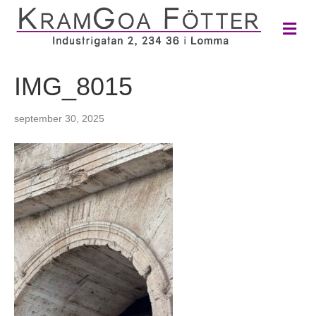
M
e
n
y
IMG_8015
september 30, 2025