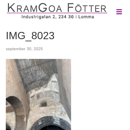
M
e
n
y
IMG_8023
september 30, 2025