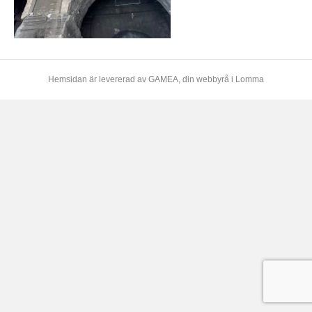
Hemsidan är levererad av
GAMEA
, din webbyrå i Lomma