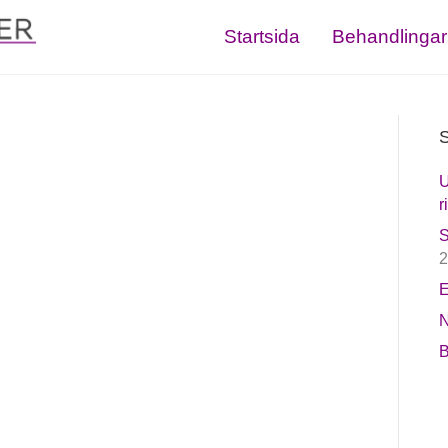
Startsida
Behandlingar
S
U
r
S
2
E
N
B