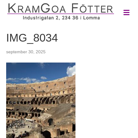
M
e
n
y
IMG_8034
september 30, 2025