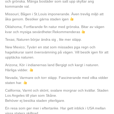
och grönska. Många bostäder som satt upp skyltar ang
kommande val.
Missouri; Bågen i St.Louis imponerande. Även trevlig miljö att
åka genom. Besöker gärna staden igen
Oklahoma; Fortfarande fin natur med grönska. Bitar av vägen
kvar och mysiga sevärdheter.Rekommenderas
Texas; Naturen börjar ändra sig , lite mer stäpp.
New Mexico; Tyvärr en stat som missades pga regn och
hagelskurar samt översvämning på vägen. Vill besök igen för att
upptäcka naturen.
Arizona; Kör i indianernas land Bergigt och kargt i naturen.
Härliga vidder.
Nevada; Varmare och torr stäpp. Fascinerande med vilka vidder
staten har.
California; Varmt och skönt, svalare morgnar och kvällar. Staden
Los Angeles till ytan som Skåne.
Behöver ej besöka staden ytterligare.
En resa som ger mer i eftertanke. Har gett inblick i USA mellan
vissa staters skillnad.