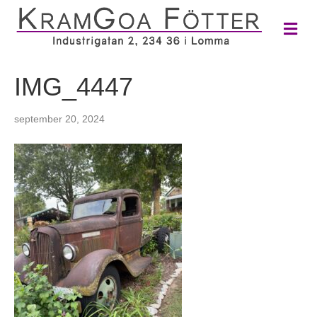
M
e
n
y
IMG_4447
september 20, 2024