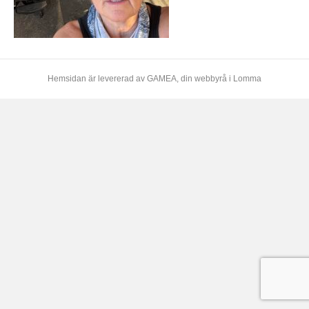
Hemsidan är levererad av
GAMEA
, din webbyrå i Lomma