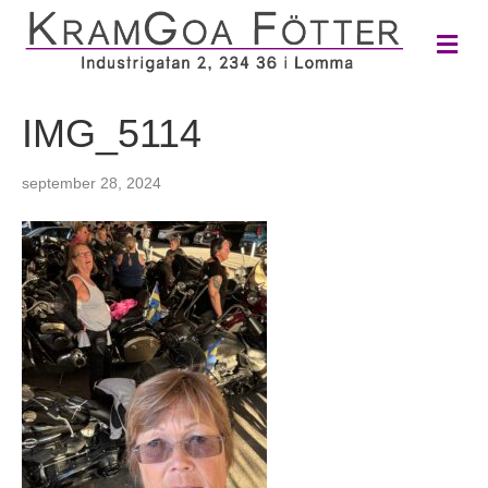
M
e
n
y
IMG_5114
september 28, 2024