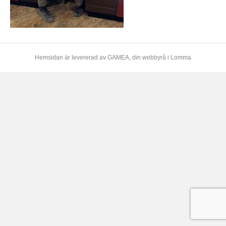
Hemsidan är levererad av
GAMEA
, din webbyrå i Lomma