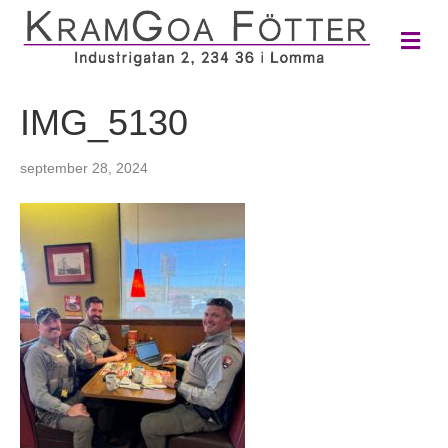
M
e
n
y
IMG_5130
september 28, 2024