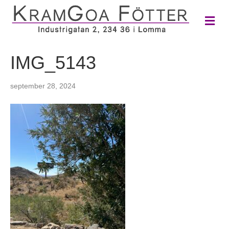
M
e
n
y
IMG_5143
september 28, 2024