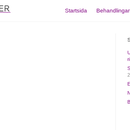
Startsida
Behandlingar
S
U
r
S
2
E
N
B