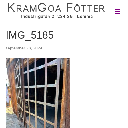
M
e
n
y
IMG_5185
september 28, 2024