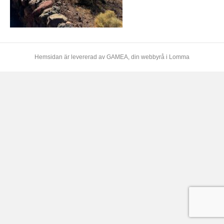
Hemsidan är levererad av
GAMEA
, din webbyrå i Lomma