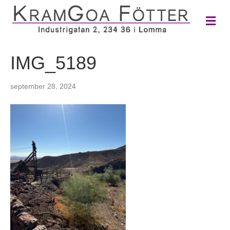
M
e
n
y
IMG_5189
september 28, 2024