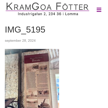
M
e
n
y
IMG_5195
september 28, 2024