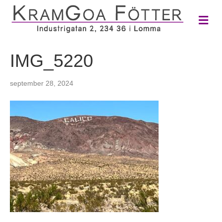
M
e
n
y
IMG_5220
september 28, 2024