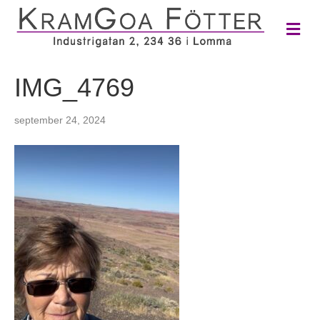
M
e
n
y
IMG_4769
september 24, 2024