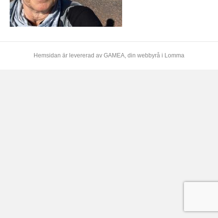
Hemsidan är levererad av
GAMEA
, din webbyrå i Lomma