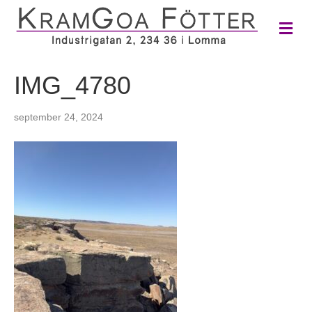
M
e
n
y
IMG_4780
september 24, 2024