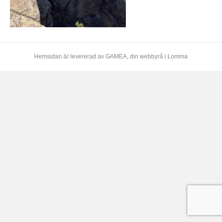
Hemsidan är levererad av
GAMEA
, din webbyrå i Lomma