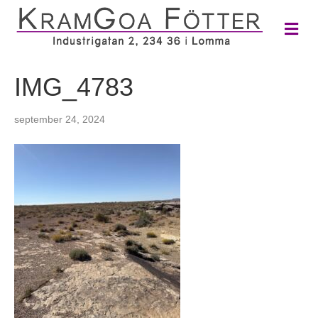
M
e
n
y
IMG_4783
september 24, 2024