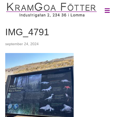
M
e
n
y
IMG_4791
september 24, 2024