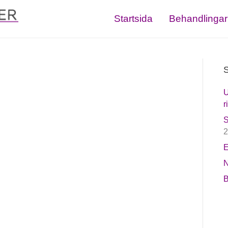
Startsida
Behandlingar
S
U
r
S
2
E
N
B