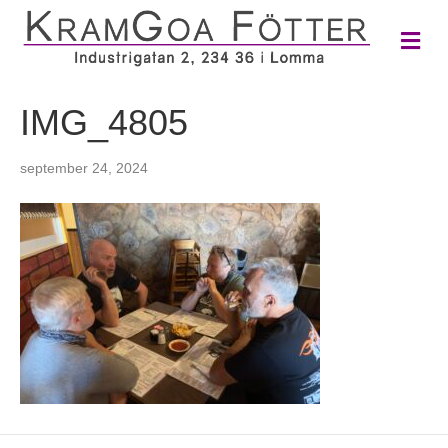
M
e
n
y
IMG_4805
september 24, 2024