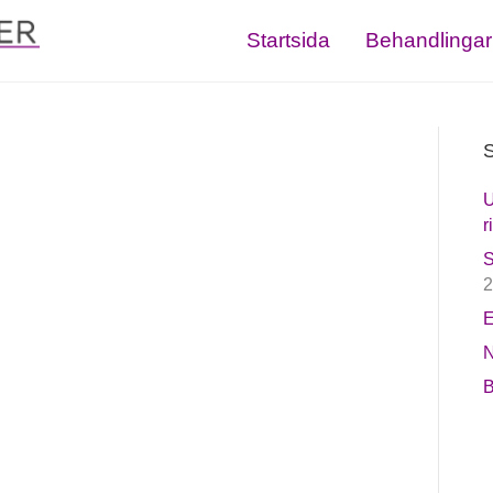
Startsida
Behandlingar
S
U
r
S
2
E
N
B