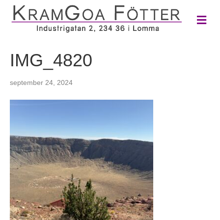
M
e
n
y
IMG_4820
september 24, 2024