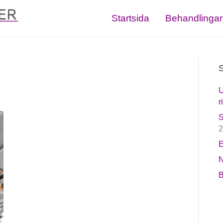
Startsida
Behandlingar
S
U
r
S
2
E
N
B